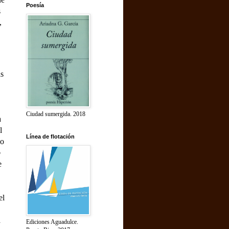
Poesía
s
,
as
Ciudad sumergida. 2018
a
l
Línea de flotación
lo
o
e
el
a
Ediciones Aguadulce.