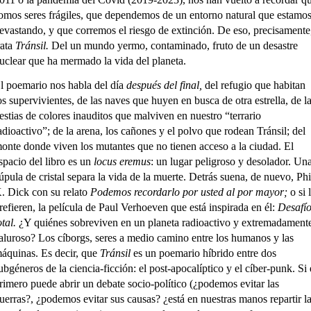
omos seres frágiles, que dependemos de un entorno natural que estamo
evastando, y que corremos el riesgo de extinción. De eso, precisamente
rata
Tránsil.
Del un mundo yermo, contaminado, fruto de un desastre
uclear que ha mermado la vida del planeta.
l poemario nos habla del día
después del final,
del refugio que habitan
os supervivientes, de las naves que huyen en busca de otra estrella, de l
estias de colores inauditos que malviven en nuestro “terrario
adioactivo”; de la arena, los cañones y el polvo que rodean Tránsil; del
onte donde viven los mutantes que no tienen acceso a la ciudad. El
spacio del libro es un
locus eremus
: un lugar peligroso y desolador. Un
úpula de cristal separa la vida de la muerte. Detrás suena, de nuevo, Phi
. Dick con su relato
Podemos recordarlo por usted al por mayor;
o si 
refieren, la película de Paul Verhoeven que está inspirada en él:
Desafí
otal.
¿Y quiénes sobreviven en un planeta radioactivo y extremadament
aluroso? Los cíborgs, seres a medio camino entre los humanos y las
áquinas. Es decir, que
Tránsil
es un poemario híbrido entre dos
ubgéneros de la ciencia-ficción: el post-apocalíptico y el cíber-punk. Si 
rimero puede abrir un debate socio-político (¿podemos evitar las
uerras?, ¿podemos evitar sus causas? ¿está en nuestras manos repartir l