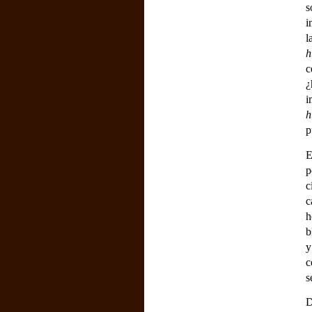
s
i
l
h
c
¿
i
h
p
E
p
c
c
h
b
y
c
s
D