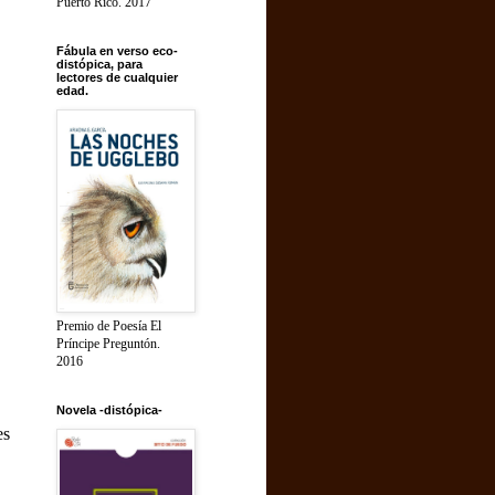
Puerto Rico. 2017
Fábula en verso eco-
distópica, para
lectores de cualquier
edad.
Premio de Poesía El
Príncipe Preguntón.
2016
Novela -distópica-
es