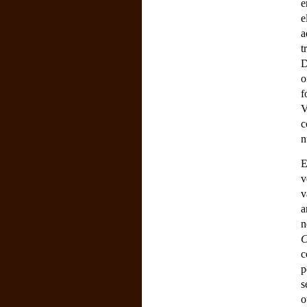
e
e
a
t
D
o
f
V
c
n
E
v
v
a
n
C
c
p
s
o