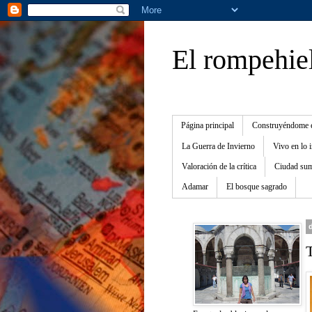
El rompehie
Página principal
Construyéndome e
La Guerra de Invierno
Vivo en lo 
Valoración de la crítica
Ciudad sum
Adamar
El bosque sagrado
T