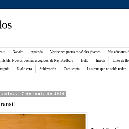
los
n ti
Napalm
Apátrida
Veinticinco poetas españoles jóvenes
Mis ediciones 
invisible. Nuevos poemas escogidos, de Ray Bradbury
Helio
Inercia
Línea de flo
ergida
El año cero
Sublevación
Cornucopia
La sirena que no sabía nadar
domingo, 7 de junio de 2026
ránsil