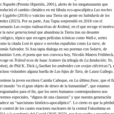
en
Napalm
(Premio Hiperión, 2001), alerto de los megatsunamis que
roducirá el cambio climático en mi fábula eco-apocalíptica
Las noches
e Ugglebo
(2016) o vaticino una Tierra sin gente en
Sabiduría de los
ímites
(2023). Por su parte, Ana Tapia sorprendió en 2018 con el
oemario
Las ovejas radioactivas de Kolimá,
en el que recoge el motivo
e la
nave generacional
que abandona la Tierra tras un desastre
cológico
,
tópico que recogen películas icónicas como
Wall-e
, series
omo la citada
Lost in space
o novelas españolas como
La nave,
de
omás Salvador. Si Ana tapia dialoga en sus poemas con
Solaris,
de
tanislav Lem, el poeta que nos convoca hoy, Nicolás Mateos Frühbeck
ecoge en
Tránsil
ecos de Isaac Asimov (la trilogía de
La fundación; Yo,
obot),
de Phil K. Dick (
¿Sueñan los androides con ovejas eléctricas?
), 
ncluso vislumbro alguna huella de
Las hijas de Tara,
de Laura Gallego.
ostiene la joven escritora Camila Cañeque, en
La última frase,
que el f
el mundo “es el gran objeto de deseo de la humanidad”, que estamos
rogramados para el fin, que los seres humanos contemporáneos nos
reemos especiales, “dignos de una clausura” y que nuestra generación
adece un “narcisismo histórico-apocalíptico”. Lo cierto es que la pérdid
e control de los cuatro reactores nucleares de la central Fukushima en
011 o la pandemia del Covid (2019-2023), nos han vuelto a recordar q