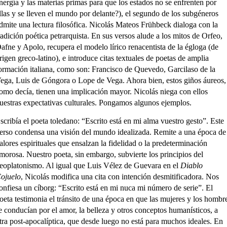
nergía y las materias primas para que los estados no se enfrenten por
llas y se lleven el mundo por delante?), el segundo de los subgéneros
dmite una lectura filosófica. Nicolás Mateos Frühbeck dialoga con la
radición poética petrarquista. En sus versos alude a los mitos de Orfeo,
afne y Apolo, recupera el modelo lírico renacentista de la égloga (de
rigen greco-latino), e introduce citas textuales de poetas de amplia
ormación italiana, como son: Francisco de Quevedo, Garcilaso de la
ega, Luis de Góngora o Lope de Vega. Ahora bien, estos giños áureos,
omo decía, tienen una implicación mayor. Nicolás niega con ellos
uestras expectativas culturales. Pongamos algunos ejemplos.
scribía el poeta toledano: “Escrito está en mi alma vuestro gesto”. Este
erso condensa una visión del mundo idealizada. Remite a una época de
alores espirituales que ensalzan la fidelidad o la predeterminación
morosa. Nuestro poeta, sin embargo, subvierte los principios del
eoplatonismo. Al igual que Luis Vélez de Guevara en el
Diablo
ojuelo
, Nicolás modifica una cita con intención desmitificadora. Nos
onfiesa un cíborg: “Escrito está en mi nuca mi número de serie”. El
oeta testimonia el tránsito de una época en que las mujeres y los hombr
e conducían por el amor, la belleza y otros conceptos humanísticos,
a
tra post-apocalíptica, que desde luego no está para muchos ideales. En