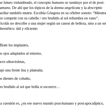
se futuro vislumbrado, el concepto
humano
se sustituye por el de
post-
umano.
De ahí que los tópicos de la
donna angelicata
y la
descriptio
uellae
también muten. Escribía Góngora en su célebre soneto: “Mientra
or competir con su cabello / oro bruñido al sol reñumbra en vano”.
icolás no describe a una mujer según un canon de belleza, sino a un se
ibernético: útil y eficiente:
írate los implantes,
os ojos adaptados al entorno,
uces ultravioletas,
ajo una frente lisa y plateada;
os dientes de cobalto,
ro bruñido al sol que brilla si oscurece…
a cuestión es, ¿en ese nuevo mundo post-humano y post-apocalíptico,