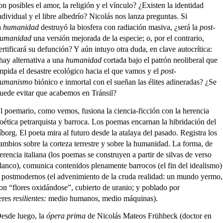
on posibles el amor, la religión y el vínculo? ¿Existen la identidad
ndividual y el libre albedrío? Nicolás nos lanza preguntas. Si
a
humanidad
destruyó la biosfera con radiación masiva, ¿será la
post-
umanidad
una versión mejorada de la especie; o, por el contrario,
ertificará su defunción? Y aún intuyo otra duda, en clave autocrítica:
hay alternativa a una
humanidad
cortada bajo el patrón neoliberal que
mpida el desastre ecológico hacia el que vamos y el
post-
umanismo
biónico e inmortal con el sueñan las élites adineradas? ¿Se
uede evitar que acabemos en Tránsil?
l poemario, como vemos, fusiona la ciencia-ficción con la herencia
oética petrarquista y barroca. Los poemas encarnan la hibridación del
íborg. El poeta mira al futuro desde la atalaya del pasado. Registra los
ambios sobre la corteza terrestre y sobre la humanidad. La forma, de
erencia italiana (los poemas se construyen a partir de silvas de verso
lanco), comunica contenidos plenamente barrocos (el fin del idealismo)
 postmodernos (el advenimiento de la cruda realidad: un mundo yermo,
on “flores oxidándose”, cubierto de uranio; y poblado por
eres
resilientes:
medio humanos, medio máquinas).
esde luego, la
ópera prima
de Nicolás Mateos Frühbeck (doctor en