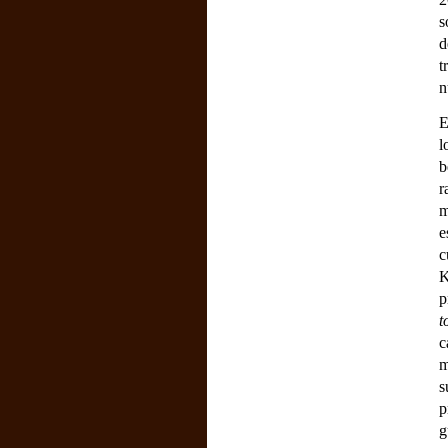
s
d
t
n
E
l
b
r
m
e
c
K
p
t
c
m
s
p
g