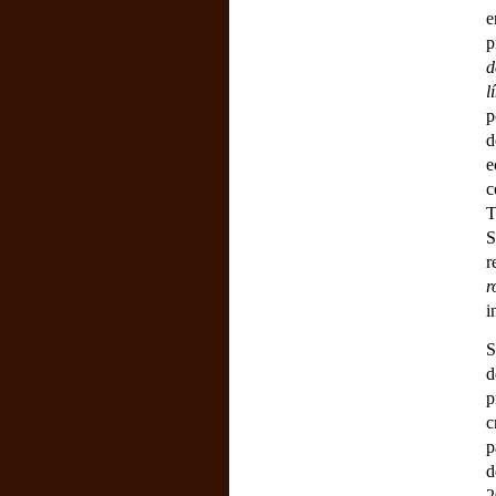
p
d
l
p
d
e
c
T
S
r
r
i
S
d
p
c
p
d
2