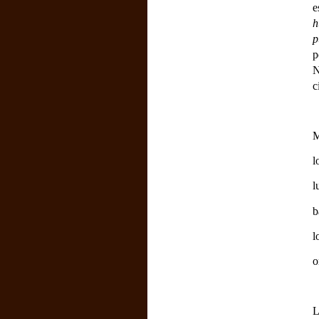
e
h
p
p
N
c
M
l
l
b
l
o
L