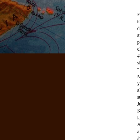
E
t
d
a
p
e
s
“
M
y
a
s
J
K
l
B
a
l