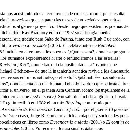
stamos acostumbrados a leer novelas de ciencia-ficción, pero resulta
odavía novedoso que acaparen las mesas de novedades poemarios
edicados al género proyectivo. Desde luego que existen los poemas de
nticipación. Ray Bradbury editó en 1992 su antología poética
ersonal
que traduje para Salto de Página, junto con Ruth Guajardo, con
l título
Vivo en lo invisible
(2013). El célebre autor de
Farenheit
451
incluía en el volumen los poemas “¿Qué pasará?, donde se pregunta
i los humanos exploraremos Marte o renunciaremos a las estrellas;
Reviviere, Rex”, donde barrunta la posibilidad —años antes que
ichael Crichton— de que la ingeniería genética reviva a los dinosaurio
 recree sus entornos naturales; o el texto “Ojalá hubiésemos sido más
ltos”, donde sueña con una humanidad colonizadora que se instala, tras
urcar el universo, en el planeta Alfa Centauri (como los tripulantes de la
úpiter en la serie
Lost in space).
Sin salir del ámbito anglófono, Ursula
. Leguin recibió en 1982 el premio
Rhysling,
convocado por
a
Asociación de Escritores de Ciencia-ficción,
por el poema
El pozo de
aln.
Ya en casa, Jorge Riechmann vaticina colapsos y sociedades post-
pocalípticas en libros como
Desandar lo andado
(2001) o
El común de
os mortales
(2011)
.
Yo recurro a los asesinatos galácticos