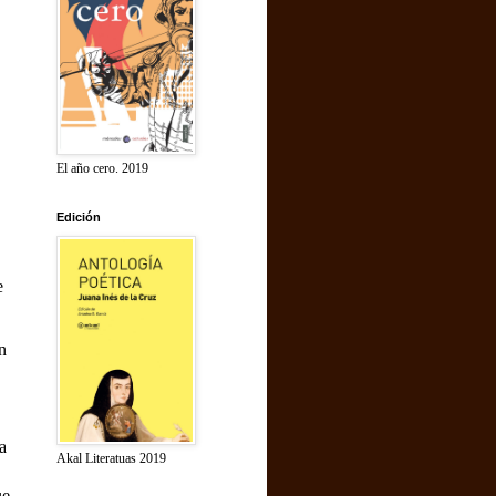
El año cero. 2019
Edición
,
e
in
a
Akal Literatuas 2019
ue